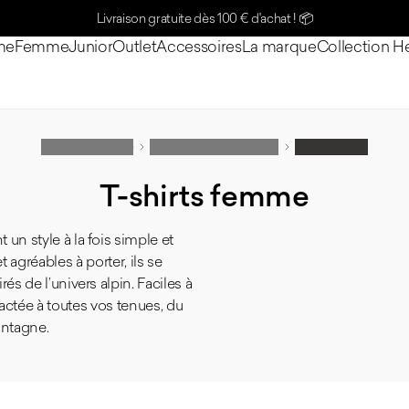
Livraison gratuite dès 100 € d'achat !
📦
me
Femme
Junior
Outlet
Accessoires
La marque
Collection H
Collection Heritage
Collection heritage femme
T-shirts femme
T-shirts femme
 un style à la fois simple et
agréables à porter, ils se
rés de l’univers alpin. Faciles à
actée à toutes vos tenues, du
ontagne.