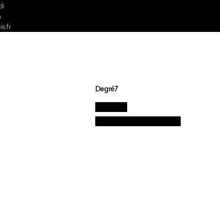
di
h
s.fr
Degré7
La marque
Nos valeurs et engagements