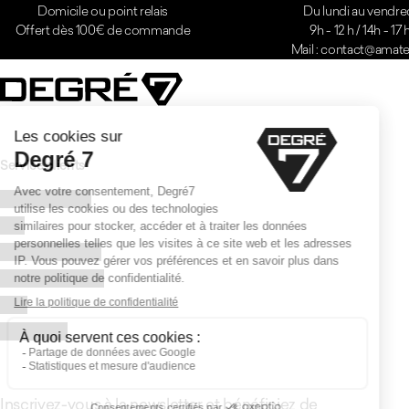
Domicile ou point relais
Du lundi au vendre
Offert dès 100€ de commande
9h - 12 h / 14h - 17 
Mail : contact@amatei
Service clients
Contactez-nous
FAQ
Qualité et garantie
Livraison & retours
CGV
Revendeurs
Inscrivez-vous à la newsletter et bénéficiez de