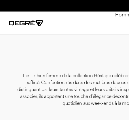
Passer au contenu
Hom
Les t-shirts femme de la collection Héritage célèbrent
raffiné. Confectionnés dans des matières douces et 
distinguent par leurs teintes vintage et leurs détails inspi
associer, ils apportent une touche d’élégance décontr
quotidien aux week-ends à la m