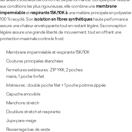
aux conditions les plus rigoureuses, elle combine une
membrane
imperméable
et
respirante 15K/10K à
une matière principale en polyester
100 % recyclé. Son
isolation en fibres synthétiques
haute performance
assure une chaleur enveloppante tout en restant légère. Sa conception
légère assure une grande liberté de mouvement, tout en offrant une
protection maximale contre le froid.
Membrane imperméable et respirante 15K/10K
Coutures principales étanchées
Fermetures extérieures : ZIP YKK, 2 poches
mains, 1 poche forfait
Intérieures : double poche filet + 1 poche poitrine zippée
Capuche amovible
Manchons stretch
Doublure stretch et respirante
Jupe pare-neige
Resserrage bas de veste