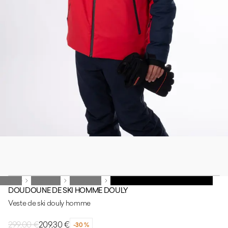
Homme
Homme
Vêtements
Vêtements
Doudounes
Doudounes
DOUDOUNE DE SKI HOMME DOULY
DOUDOUNE DE SKI HOMME DOULY
Veste de ski douly homme
299,00 €
209,30 €
-30 %