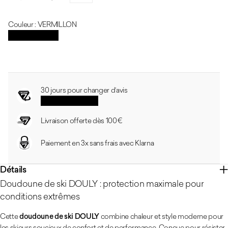
Prix habituel
Prix soldé
Réduction
Couleur : VERMILLON
VERMILLON
Guide des tailles
30 jours pour changer d’avis
Voir les conditions
Livraison offerte dès 100 €
Paiement en 3x sans frais avec Klarna
Détails
Doudoune de ski DOULY : protection maximale pour
conditions extrêmes
Cette
doudoune de ski DOULY
combine chaleur et style moderne pour
les skieurs soucieux de confort et de performance. Conçue pour résister