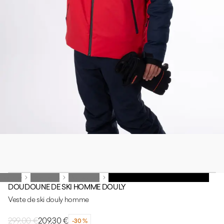
Homme
Homme
Vêtements
Vêtements
Doudounes
Doudounes
DOUDOUNE DE SKI HOMME DOULY
DOUDOUNE DE SKI HOMME DOULY
Veste de ski douly homme
299,00 €
209,30 €
-30 %