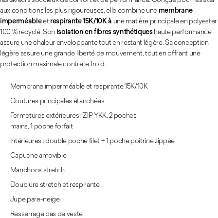
aux conditions les plus rigoureuses, elle combine une
membrane
imperméable
et
respirante 15K/10K à
une matière principale en polyester
100 % recyclé. Son
isolation en fibres synthétiques
haute performance
assure une chaleur enveloppante tout en restant légère. Sa conception
légère assure une grande liberté de mouvement, tout en offrant une
protection maximale contre le froid.
Membrane imperméable et respirante 15K/10K
Coutures principales étanchées
Fermetures extérieures : ZIP YKK, 2 poches
mains, 1 poche forfait
Intérieures : double poche filet + 1 poche poitrine zippée
Capuche amovible
Manchons stretch
Doublure stretch et respirante
Jupe pare-neige
Resserrage bas de veste