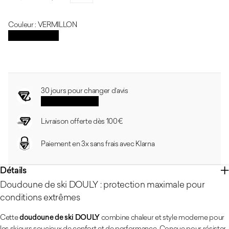
Prix habituel
Prix soldé
Réduction
Couleur : VERMILLON
VERMILLON
Guide des tailles
30 jours pour changer d’avis
Voir les conditions
Livraison offerte dès 100 €
Paiement en 3x sans frais avec Klarna
Détails
Doudoune de ski DOULY : protection maximale pour
conditions extrêmes
Cette
doudoune de ski DOULY
combine chaleur et style moderne pour
les skieurs soucieux de confort et de performance. Conçue pour résister