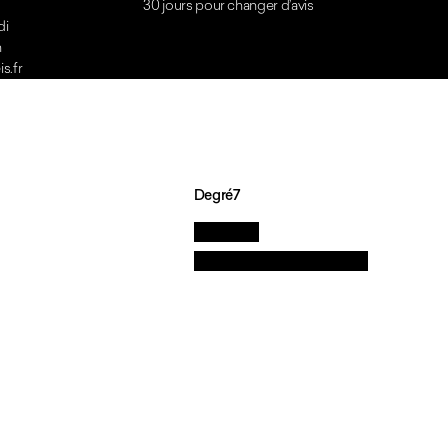
di
h
s.fr
Degré7
La marque
Nos valeurs et engagements