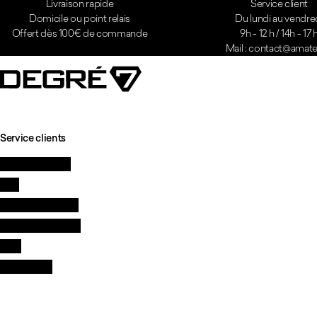
Livraison rapide
Service client
Domicile ou point relais
Du lundi au vendre
Offert dès 100€ de commande
9h - 12 h / 14h - 17 
Mail : contact@amatei
Service clients
Contactez-nous
FAQ
Qualité et garantie
Livraison & retours
CGV
Revendeurs