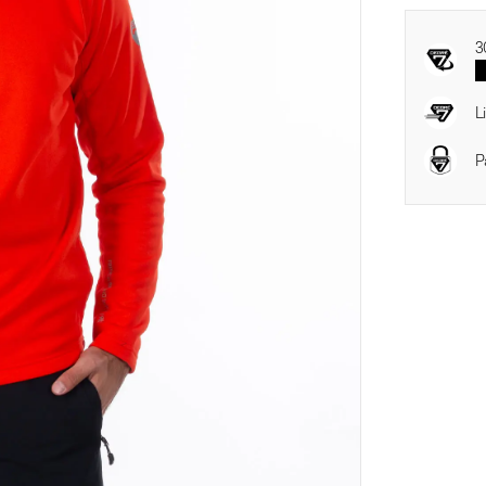
3
V
L
P