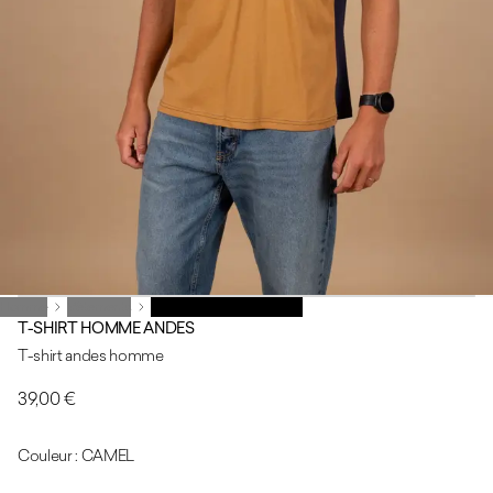
Homme
Homme
Vêtements
Vêtements
T-SHIRT HOMME ANDES
T-SHIRT HOMME ANDES
T-shirt andes homme
39,00 €
Couleur : CAMEL
CAMEL
DARK TREE