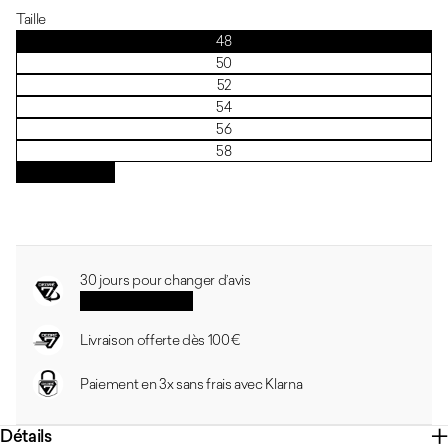
Taille
48
50
52
54
56
58
Guide des tailles
30 jours pour changer d’avis
Voir les conditions
Livraison offerte dès 100 €
Paiement en 3x sans frais avec Klarna
Détails