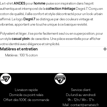
Le t-shirt
ANDES
pour
homme
puise son inspiration dans l’esprit
authentique et intemporel de la
collection Héritage
Degré 7. Conçu en
coton de qualité, il allie confort et style décontracté pour un look urbain
affirmé. Le logo
Degré 7
se distingue par des couleurs vintage et
vibrantes, apportant une touche unique à ce basique revisité.
Polyvalent et léger, il se porte facilement seul ou en superposition, pour
un style
casual plein
de caractère. Une pièce essentielle pour afficher
votre identité avec élégance et simplicité.
Matières et entretien
Matières : 100 % coton
Réassurances
Livraison rapide
Service client
Domicile ou point relais
Du lundi au vendredi
Offert dès 100€ de commande
9h - 12 h / 14h - 17 h
Mail : contact@amateis.fr