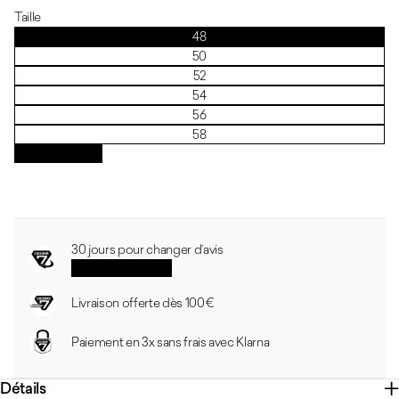
Taille
48
50
52
54
56
58
Guide des tailles
30 jours pour changer d’avis
Voir les conditions
Livraison offerte dès 100 €
Paiement en 3x sans frais avec Klarna
Détails