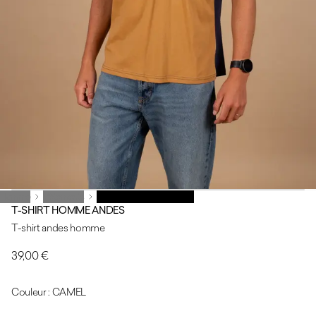
Homme
Homme
Vêtements
Vêtements
T-SHIRT HOMME ANDES
T-SHIRT HOMME ANDES
T-shirt andes homme
39,00 €
Couleur : CAMEL
CAMEL
DARK TREE