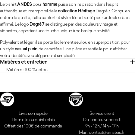
Le t-shirt
ANDES
pour
homme
puise son inspiration dans l’esprit
authentique et intemporel de la
collection Héritage
Degré 7. Conçu en
coton de qualité, il allie confort et style décontracté pour un look urbain
affirmé. Le logo
Degré 7
se distingue par des couleurs vintage et
vibrantes, apportant une touche unique à ce basique revisité.
Polyvalent et léger, il se porte facilement seul ou en superposition, pour
un style
casual plein
de caractère. Une pièce essentielle pour afficher
votre identité avec élégance et simplicité.
Matières et entretien
Matières : 100 % coton
Réassurances
Livraison rapide
Service client
Domicile ou point relais
Du lundi au vendredi
Offert dès 100€ de commande
9h - 12 h / 14h - 17 h
Mail : contact@amateis.fr