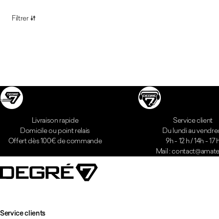
Listing produits
Filtrer
Livraison rapide
Service client
Domicile ou point relais
Du lundi au vendre
Offert dès 100€ de commande
9h - 12 h / 14h - 17 
Mail : contact@amatei
Service clients