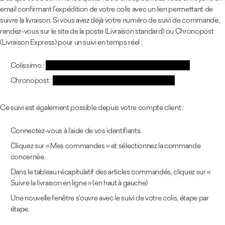
email confirmant l'expédition de votre colis avec un lien permettant de
suivre la livraison. Si vous avez déjà votre numéro de suivi de commande,
rendez-vous sur le site de la poste (Livraison standard) ou Chronopost
(Livraison Express) pour un suivi en temps réel :
Colissimo :
https://www.laposte.fr/outils/suivre-vos-envois
Chronopost :
https://www.chronopost.fr/fr/suivi-colis
Ce suivi est également possible depuis votre compte client :
Connectez-vous à l’aide de vos identifiants.
Cliquez sur « Mes commandes » et sélectionnez la commande
concernée.
Dans le tableau récapitulatif des articles commandés, cliquez sur «
Suivre la livraison en ligne » (en haut à gauche)
Une nouvelle fenêtre s'ouvre avec le suivi de votre colis, étape par
étape.