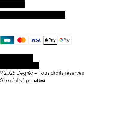
La marque
Nos valeurs et engagements
Moyens de paiement
Légal
Confidentialité
Mentions légales
©
2026
Degré7 –
Tous droits réservés
Site réalisé par