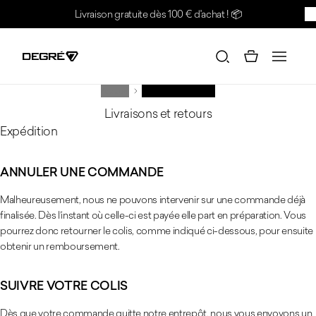
Passer au contenu
Livraison gratuite dès 100 € d'achat !
📦
BR
Accueil
Livraisons et retours
Livraisons et retours
Expédition
ANNULER UNE COMMANDE
Malheureusement, nous ne pouvons intervenir sur une commande déjà
finalisée. Dès l’instant où celle-ci est payée elle part en préparation. Vous
pourrez donc retourner le colis, comme indiqué ci-dessous, pour ensuite
obtenir un remboursement.
SUIVRE VOTRE COLIS
Dès que votre commande quitte notre entrepôt, nous vous envoyons un