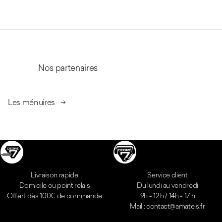
Nos partenaires
Les ménuires
Réassurances
Livraison rapide
Service client
Domicile ou point relais
Du lundi au vendredi
Offert dès 100€ de commande
9h - 12 h / 14h - 17 h
Mail : contact@amateis.fr