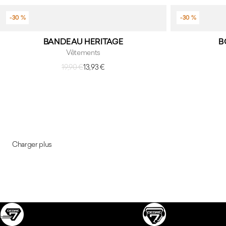
-30 %
-30 %
BANDEAU HERITAGE
B
Vêtements
19,90 €
13,93 €
Prix habituel
Prix soldé
Charger plus