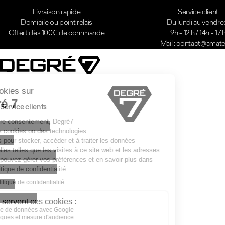
Livraison rapide
Service client
Domicile ou point relais
Du lundi au vendre
Offert dès 100€ de commande
9h - 12 h / 14h - 17 
Mail : contact@amatei
Service clients
Contactez-nous
FAQ
Qualité et garantie
Livraison & retours
CGV
Revendeurs