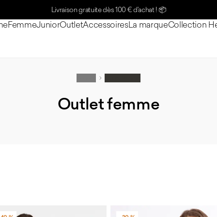
Livraison gratuite dès 100 € d'achat !
📦
me
Femme
Junior
Outlet
Accessoires
La marque
Collection H
Accueil
Outlet femme
Outlet femme