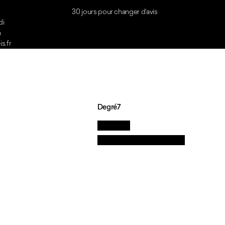
di
h
s.fr
Degré7
La marque
Nos valeurs et engagements