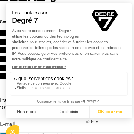
Service clients
Contactez-nous
FAQ
Qualité et garantie
Livraison & retours
CGV
Revendeurs
Inscrivez-vous à la newsletter et bénéficiez de
10 % sur votre première commande
Valider
E-mail