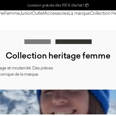
Livraison gratuite dès 100 € d'achat !
📦
me
Femme
Junior
Outlet
Accessoires
La marque
Collection H
Collection Heritage
Collection heritage femme
Collection heritage femme
tage et modernité. Des pièces
iconique de la marque.