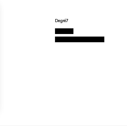
Degré7
La marque
Nos valeurs et engagements